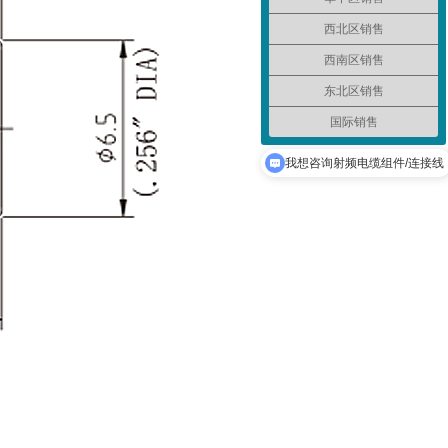
西北区销售
西南区销售
东北区销售
国际销售
我想咨询射频电缆组件/连接线