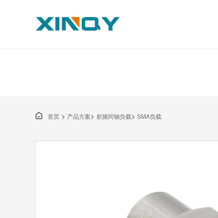
>
>
>

首页
产品方案
射频同轴负载
SMA负载