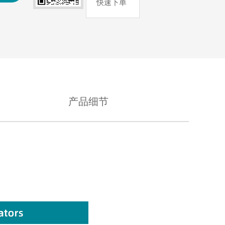
快速下单
产品细节