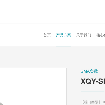
首页
产品方案
关于我们
核心
SMA负载
XQY-S
【端口类型】S