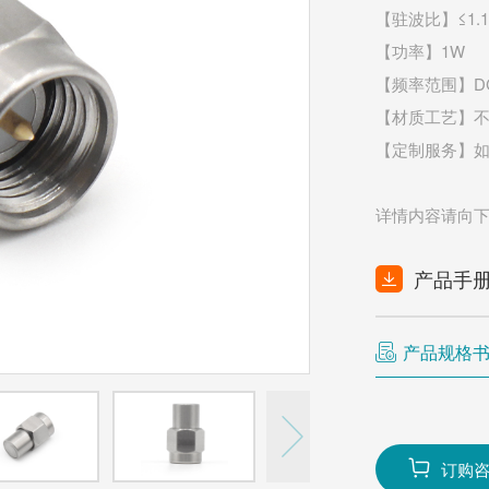
【驻波比】≤1.15
【功率】1W
【频率范围】DC
【材质工艺】不
【定制服务】
详情内容请向下
产品手
产品规格


订购