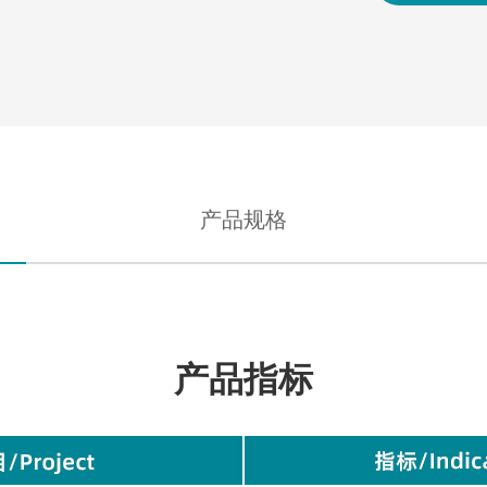
产品规格
产品指标