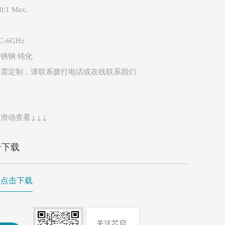
0:1
Max.
C-6GHz
不锈钢
钝化
如需定制，请联系拨打电话或在线联系我们
滑动查看↓↓↓
册下载
书点击下载
关注芯启