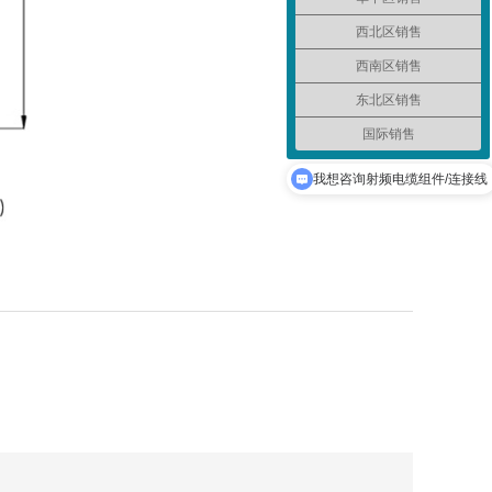
西北区销售
西南区销售
东北区销售
国际销售
我想咨询射频电缆组件/连接线