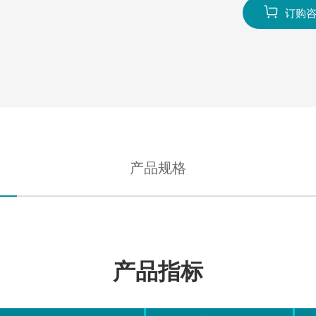

订购
产品规格
产品指标