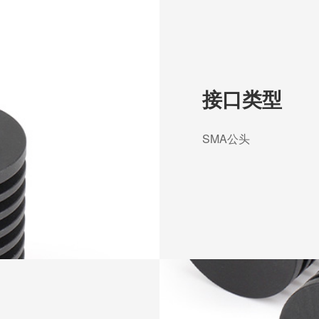
接口类型
SMA公头