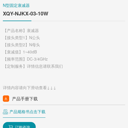
N型固定衰减器
XQY-NJKX-03-10W
【产品名称】衰减器
【接头类型1】N公头
【接头类型2】N母头
【衰减值】1~40dB
【频率范围】DC-3/4GHz
【定制服务】详情信息请联系我们
详情内容请向下滑动查看↓↓↓
产品手册下载
产品规格书点击下载
订购咨询
