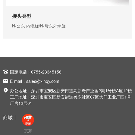
接头类型
N-公头 内螺旋/N-母头外螺旋

固定电话：0755-23345158

E-mail：
sales@xinqy.com

办公地址：深圳市宝安区新安街道高新奇产业园2期1号楼A座12楼
工厂地址：深圳市宝安区新安街道兴东社区67区大仟工业厂区1号
厂房12层01
商城
京东