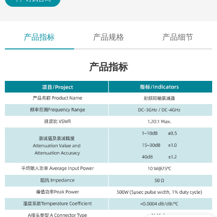
产品指标
产品规格
产品细节
产品指标