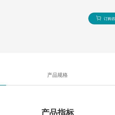

订购
产品规格
产品指标