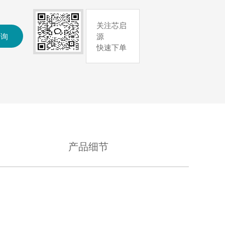
关注芯启
咨询
源
快速下单
产品细节