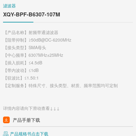
滤波器
XQY-BPF-B6307-107M
【产品名称】射频带通滤波器
【阻带抑制】≥50dB@DC-6200MHz
【接头类型】SMA母头
【中心频率】6307MHz±25MHz
【插入损耗】≤4.5dB
【带内波动】≤1dB
【驻波比】≤1.50:1
【定制服务】特殊尺寸、接头类型、材质、频率范围均可定制
详情内容请向下滑动查看↓↓↓
产品手册下载
产品规格书点击下载