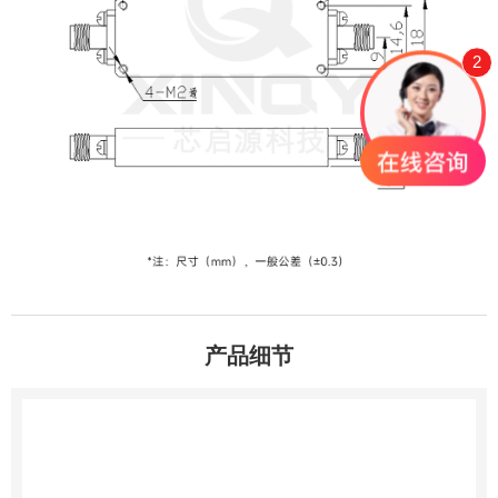
2
0755-23345158
产品细节