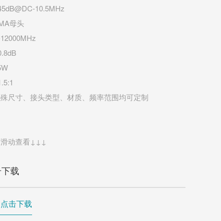
dB@DC-10.5MHz
MA母头
12000MHz
8dB
5W
5:1
特殊尺寸、接头类型、材质、频率范围均可定制
滑动查看↓↓↓
册下载
书点击下载