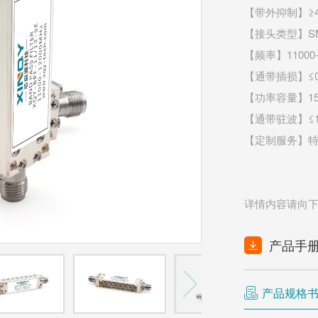
【带外抑制】≥45
【接头类型】S
【频率】11000-
【通带插损】≤0.
【功率容量】1
【通带驻波】≤1.
【定制服务】
详情内容请向下
产品手

产品规格