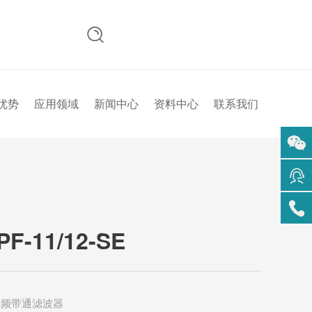
0755-23345158

优势
应用领域
新闻中心
资料中心
联系我们
扫码
咨询
在线
客服
PF-11/12-SE
服务
热线
回到
顶部
射频带通滤波器