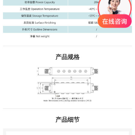
0755-23345158
产品规格
产品细节