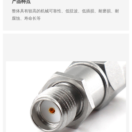
产品特点
整体具有较高的机械可靠性、低驻波、低插损、耐磨损、耐
腐蚀、寿命长等