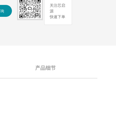
关注芯启
咨询
源
快速下单
产品细节