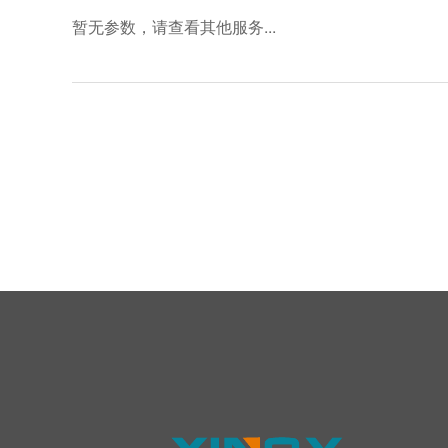
暂无参数，请查看其他服务...