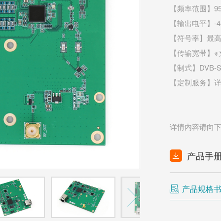
【频率范围】950
【输出电平】-45
【符号率】最高4
【传输宽带】※支持
【制式】DVB-
【定制服务】
详情内容请向下
产品手
产品规格
