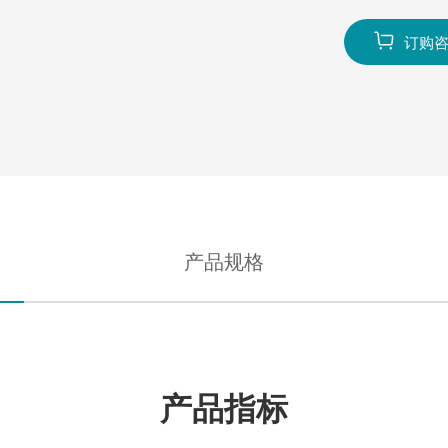

订购
产品规格
产品指标