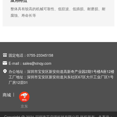
应用特点
整体具有较高的机械可靠性、低驻波、低插损、耐磨损、耐
腐蚀、寿命长等

固定电话：0755-23345158

E-mail：
sales@xinqy.com

办公地址：深圳市宝安区新安街道高新奇产业园2期1号楼A座12楼
工厂地址：深圳市宝安区新安街道兴东社区67区大仟工业厂区1号
厂房12层01
商城
京东
Copyright @ 2021 深圳市芯启源科技有限公司 版权所有
备案号：