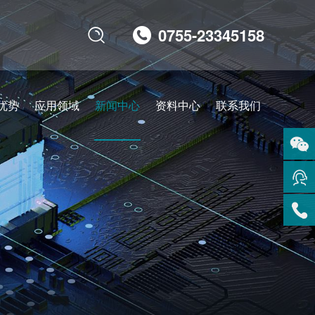
0755-23345158

优势
应用领域
新闻中心
资料中心
联系我们
扫码
咨询
在线
客服
服务
热线
回到
顶部