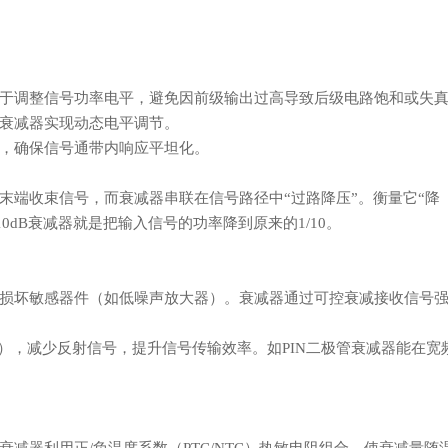
于调整信号功率电平，避免因前级输出过高导致后级电路饱和或失
衰减器实现动态电平调节。
，确保信号通带内响应平坦化。
末端收束信号，而衰减器串联在信号路径中
“过路降压”。衡量它“降
0dB衰减器就是把输入信号的功率降到原来的1/10。
损坏敏感器件（如低噪声放大器）。衰减器通过可控衰减接收信号
R），减少反射信号，提升信号传输效率。如PIN二极管衰减器能在宽