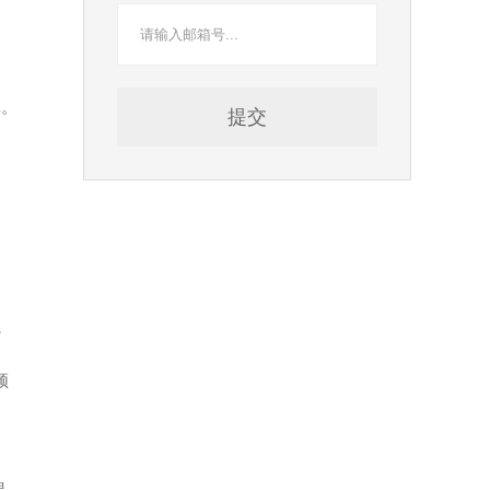
真。
提交
强
频