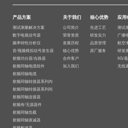
产品方案
关于我们
核心优势
应用
测试测量解决方案
公司简介
先进工艺
测试
数字电视信号源
荣誉资质
研发实力
广播
频率特性分析仪
发展历程
品质管理
航空/
音/视频模拟信号发生器
核心优势
原厂服务
研发
射频功分器/合路器
合作客户
5G/
射频同轴电缆组件
加入我们
无线
射频同轴电缆
射频同轴转接器系列内
射频同轴转接器系列间
射频同轴连接器
射频有/无源器件
射频同轴负载
射频同轴衰减器
射频检波器