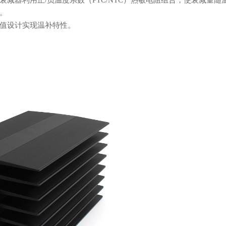
衰减器利用正
/负温度系数（PTC/NTC）热敏电阻组合，使衰减量随
。
值设计实现温补特性。