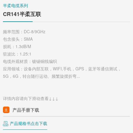
半柔电缆系列
CR141半柔互联
频率范围：DC-8/9GHz
包含接头：SMA
损耗：1.3dB/M
驻波比：1.25:1
电缆外观材质：镀锡铜线编织
应用领域：设备内部互联，WIFI,手机，GPS，蓝牙等通信测试，
5G，6G，转台随行运动、频繁旋摆折弯...
详情内容请向下滑动查看↓↓↓
产品手册下载
产品规格书点击下载