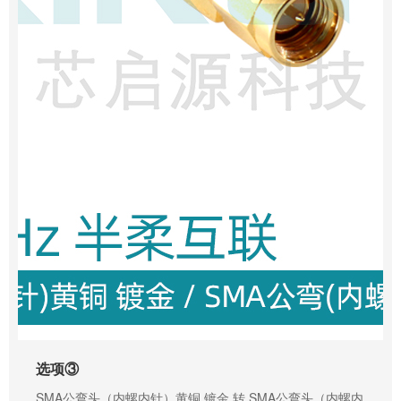
选项③
SMA公弯头（内螺内针）黄铜 镀金 转 SMA公弯头（内螺内