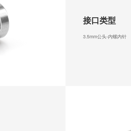
接口类型
3.5mm公头-内螺内针