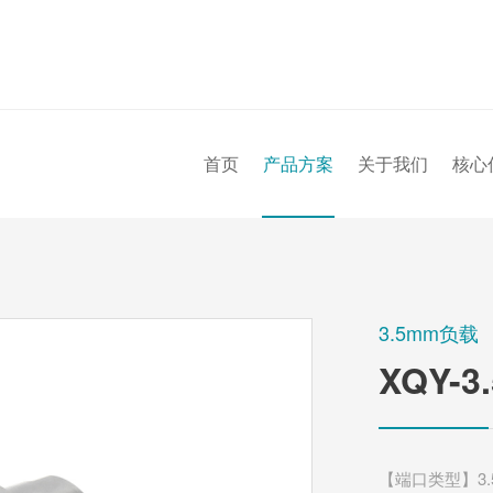
首页
产品方案
关于我们
核心
3.5mm负载
XQY-3
【端口类型】3.