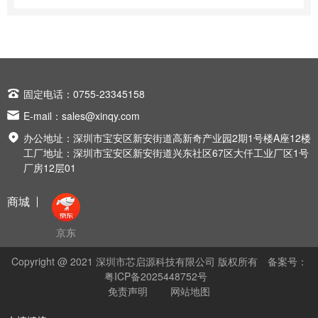

固定电话：0755-23345158

E-mail：
sales@xinqy.com

办公地址：深圳市宝安区新安街道高新奇产业园2期1号楼A座12楼
工厂地址：深圳市宝安区新安街道兴东社区67区大仟工业厂区1号
厂房12层01
商城
京东
Copyright @ 2021 深圳市芯启源科技有限公司 版权所有
备案号：
粤ICP备2025448752号
免责声明
网站地图