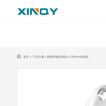
>
>
>

首页
产品方案
射频同轴连接器
2.92mm连接器