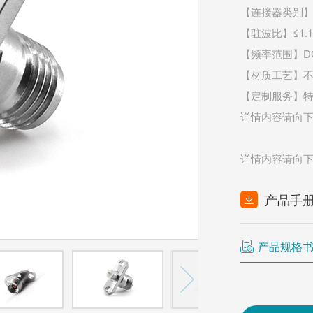
【连接器类别
【驻波比】≤1.15
【频率范围】DC
【材质工艺】不
【定制服务】
详情内容请向下
详情内容请向下
产品手
产品规格
