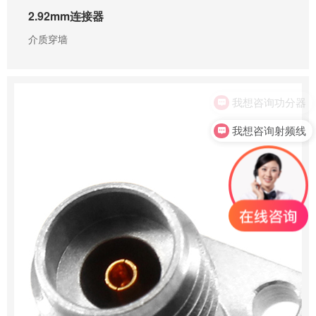
2.92mm连接器
介质穿墙
我想咨询射频线
0755-23345158