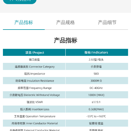
产品指标
产品规格
产品细节
产品指标